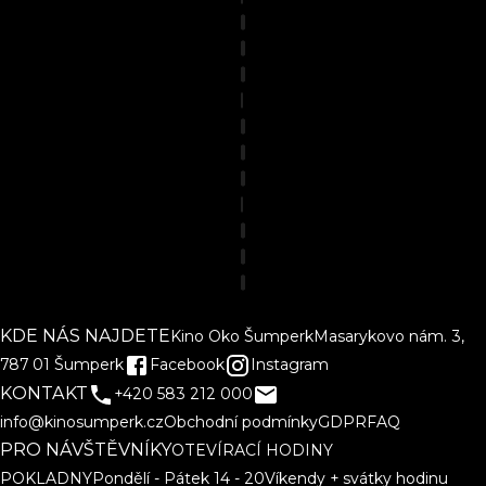
KDE NÁS NAJDETE
Kino Oko Šumperk
Masarykovo nám. 3,
787 01 Šumperk
Facebook
Instagram
KONTAKT
+420 583 212 000
info@kinosumperk.cz
Obchodní podmínky
GDPR
FAQ
PRO NÁVŠTĚVNÍKY
OTEVÍRACÍ HODINY
POKLADNY
Pondělí - Pátek 14 - 20
Víkendy + svátky hodinu